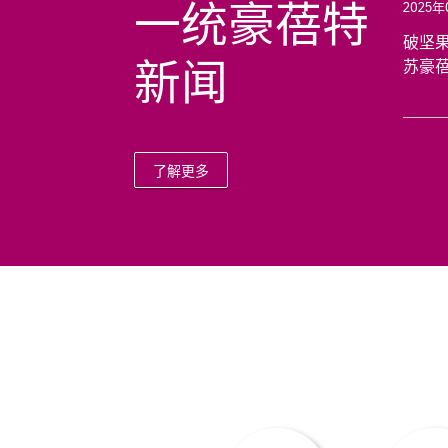
一统豪蓓特
2025年
破坚
新闻
苏豪
了解更多