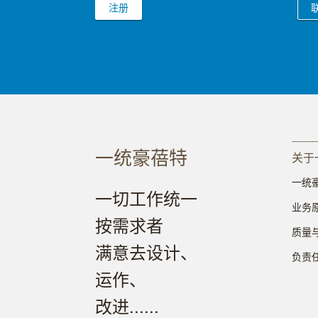
注册
一统豪蓓特
关于
一统
一切工作统一
业务
按需求者
质量
满意去设计、
负责
运作、
改进......