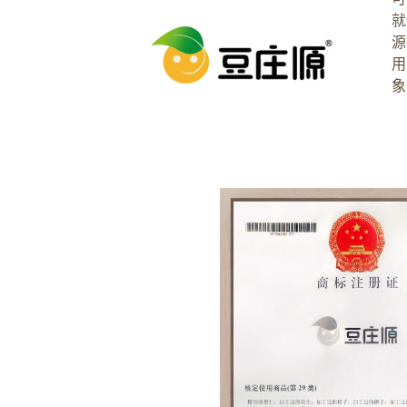
就
源
用
象