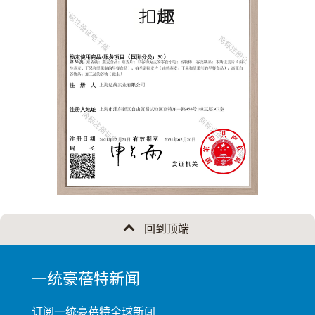
回到顶端
MINI
一统豪蓓特新闻
FOOTER
订阅一统豪蓓特全球新闻